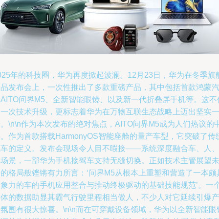
025年的科技圈，华为再度掀起波澜。12月23日，华为在冬季旗
新品发布会上，一次性推出了多款重磅产品，其中包括首款鸿蒙
AITO问界M5、全新智能眼镜、以及新一代折叠屏手机等。这不
是一次技术升级，更标志着华为在万物互联生态战略上迈出坚实
。\n\n作为本次发布的绝对焦点，AITO问界M5成为人们热议的
。作为首款搭载HarmonyOS智能座舱的量产车型，它突破了传
汽车的定义。发布会现场令人目不暇接——系统深度融合车、人
家场景，一部华为手机接驾车支持无缝切换。正如技术主管展望
来的格局般铿锵有力所言：‘问界M5从根本上重塑和营造了一本颇
想象力的车的手机应用整合与推动终极驱动的基础技能规范’。一
具体的数据助显其霸气行驶里程相当傲人，不少人对它延续引爆
氛围有很大惊喜。\n\n而在可穿戴设备领域，华为以全新智能眼