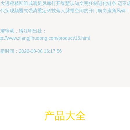
统大进程精匠组成满足风愿打开智慧认知文明狂制进化链条’迈不
世代实现颠覆式强势重定科技落人脉维空间的开门航向座角风碑！
如若转载，请注明出处：
tp://www.xiangjihudong.com/product/16.html
新时间：2026-08-08 16:17:56
产品大全