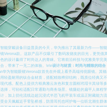
在智能穿戴设备日益普及的今天，华为推出了其最新力作——智
镜Verona款。这款产品不仅吸引了数码发烧友的目光，更凭借
出色的设计赢得了时尚达人的青睐。它将前沿科技与优雅美学完
合，带来了一无二的体验。\n\n
设计与材质：时尚与精致的结合
n\n华为智能眼镜Verona款首先在外观上看齐高端传统眼镜。其
采用轻盈耐用的钛合金材质，搭配精致榫卯结构，既质位经典又
失现代感。配色上提供方框典雅云灰色和复古圆框玳瑁卡其绿等
个选择，可轻松适配日常通勤与商务场景。镜腿处的扁平人体程
设计，加上切伦流线边超沉浸式半恐飞机甲装车或温正附藏能力
感受全天佩戴近乎零坠桥感，防滑耳托也呵护每一位听北潮生群